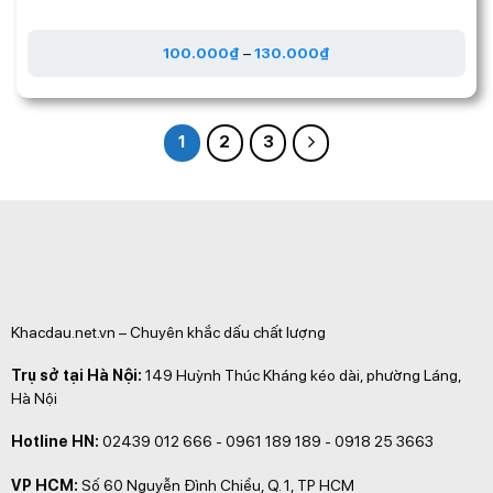
100.000
₫
–
130.000
₫
1
2
3
Khacdau.net.vn – Chuyên khắc dấu chất lượng
Trụ sở tại Hà Nội:
149 Huỳnh Thúc Kháng kéo dài, phường Láng,
Hà Nội
Hotline HN:
02439 012 666 - 0961 189 189 - 0918 25 3663
VP HCM:
Số 60 Nguyễn Đình Chiểu, Q. 1, TP HCM