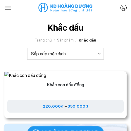
Bỏ
qua
nội
dung
Khắc dấu
Trang chủ
/
Sản phẩm
/
Khắc dấu
Khắc con dấu đồng
220.000
₫
–
350.000
₫