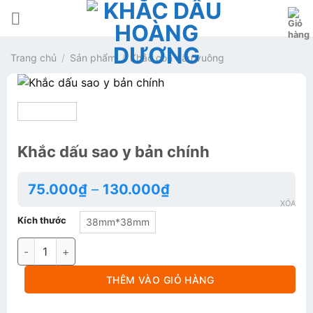
Bỏ
qua
nội
Trang chủ
/
Sản phẩm
/
Khắc con dấu vuông
dung
Khắc dấu sao y bản chính
75.000
₫
–
130.000
₫
XÓA
Kích thước
38mm*38mm
Khắc dấu sao y bản chính số lượng
THÊM VÀO GIỎ HÀNG