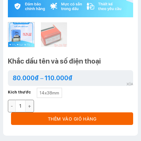
Khắc dấu tên và số điện thoại
80.000
₫
–
110.000
₫
XÓA
Kích thước
14x38mm
Khắc dấu tên và số điện thoại số lượng
THÊM VÀO GIỎ HÀNG