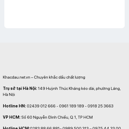
Khacdau.net.vn – Chuyên khắc dấu chất lượng
Trụ sở tại Hà Nội:
149 Huỳnh Thúc Kháng kéo dài, phường Láng,
Hà Nội
Hotline HN:
02439 012 666 - 0961 189 189 - 0918 25 3663
VP HCM:
Số 60 Nguyễn Đình Chiểu, Q. 1, TP HCM
Hotline HCM:
0283 88 66 881– 0989 500 313 – 0975 44 33 00