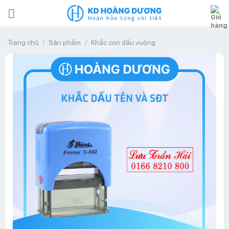
Bỏ
qua
nội
/
/
Trang chủ
Sản phẩm
Khắc con dấu vuông
dung